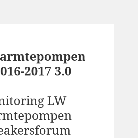
warmtepompen
16-2017 3.0
itoring LW
rmtepompen
eakersforum