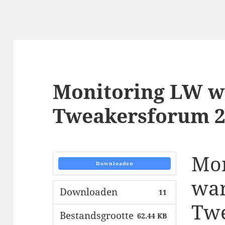
Monitoring LW 
Tweakersforum 20
Mon
Downloaden
wa
Downloaden
11
Tw
Bestandsgrootte
62.44 KB