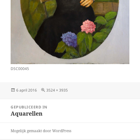
DSC00045
Geplaatst
Volledige
6 april 2016
3524 × 3935
op
grootte
Bericht
GEPUBLICEERD IN
navigatie
Aquarellen
Mogelijk gemaakt door WordPress