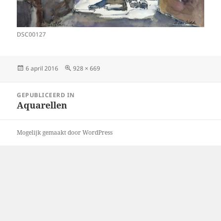
DSC00127
Geplaatst
Volledige
6 april 2016
928 × 669
op
grootte
Bericht
GEPUBLICEERD IN
navigatie
Aquarellen
Mogelijk gemaakt door WordPress