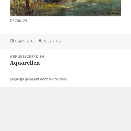
DSC00129
Geplaatst
Volledige
6 april 2016
1052 × 762
op
grootte
Bericht
GEPUBLICEERD IN
navigatie
Aquarellen
Mogelijk gemaakt door WordPress