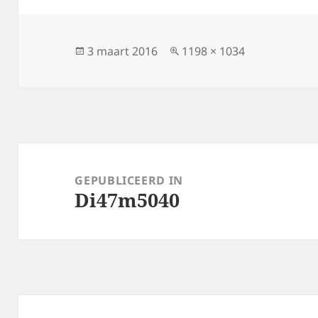
Geplaatst
Volledige
3 maart 2016
1198 × 1034
op
grootte
Bericht
navigatie
GEPUBLICEERD IN
Di47m5040