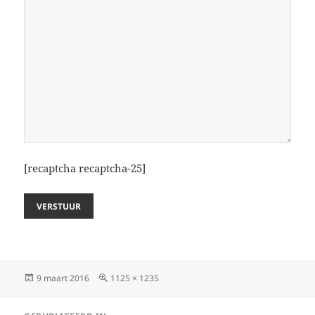
[recaptcha recaptcha-25]
Geplaatst
Volledige
9 maart 2016
1125 × 1235
op
grootte
Bericht