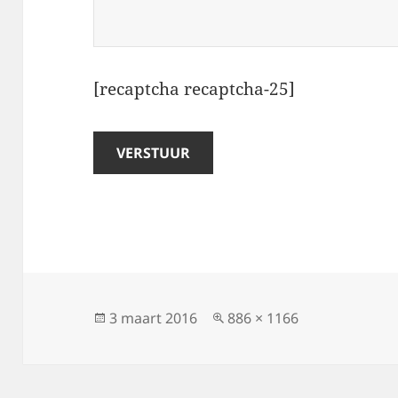
[recaptcha recaptcha-25]
Geplaatst
Volledige
3 maart 2016
886 × 1166
op
grootte