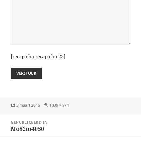
[recaptcha recaptcha-25]
Geplaatst
Volledige
3 maart 2016
1039 × 974
op
grootte
Bericht
GEPUBLICEERD IN
navigatie
Mo82m4050