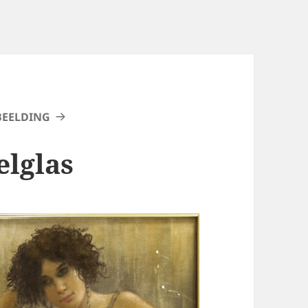
BEELDING
lglas