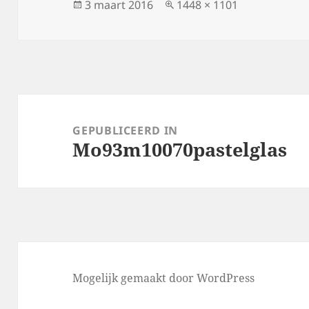
Geplaatst
Volledige
3 maart 2016
1448 × 1101
op
grootte
Bericht
navigatie
GEPUBLICEERD IN
Mo93m10070pastelglas
Mogelijk gemaakt door WordPress