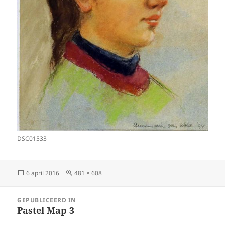
DSC01533
Geplaatst
Volledige
6 april 2016
481 × 608
op
grootte
Bericht
GEPUBLICEERD IN
navigatie
Pastel Map 3