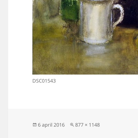
DSC01543
Geplaatst
Volledige
6 april 2016
877 × 1148
op
grootte