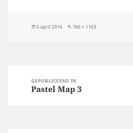
Geplaatst
Volledige
6 april 2016
766 × 1163
op
grootte
Bericht
navigatie
GEPUBLICEERD IN
Pastel Map 3