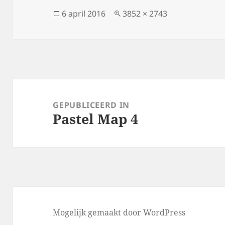
Geplaatst
Volledige
6 april 2016
3852 × 2743
op
grootte
Bericht
navigatie
GEPUBLICEERD IN
Pastel Map 4
Mogelijk gemaakt door WordPress