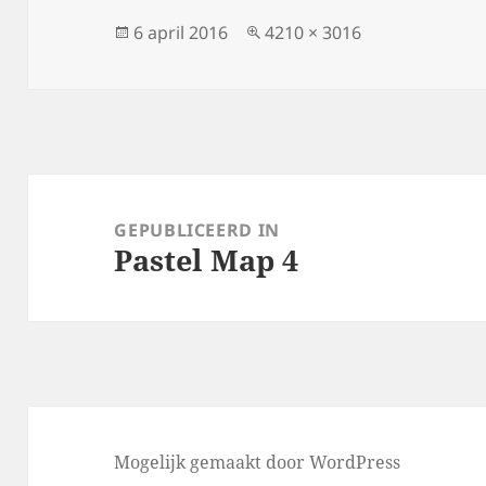
Geplaatst
Volledige
6 april 2016
4210 × 3016
op
grootte
Bericht
navigatie
GEPUBLICEERD IN
Pastel Map 4
Mogelijk gemaakt door WordPress