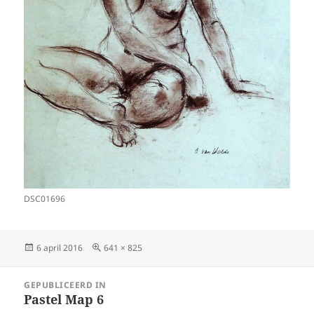
DSC01696
Geplaatst
Volledige
6 april 2016
641 × 825
op
grootte
Bericht
GEPUBLICEERD IN
navigatie
Pastel Map 6