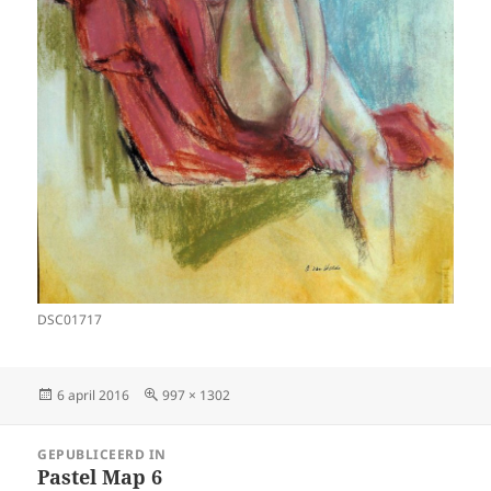
DSC01717
Geplaatst
Volledige
6 april 2016
997 × 1302
op
grootte
Bericht
GEPUBLICEERD IN
navigatie
Pastel Map 6