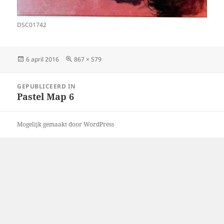
DSC01742
Geplaatst
Volledige
6 april 2016
867 × 579
op
grootte
Bericht
GEPUBLICEERD IN
navigatie
Pastel Map 6
Mogelijk gemaakt door WordPress