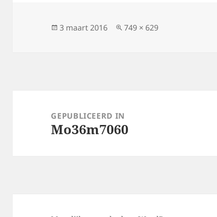
Geplaatst
Volledige
3 maart 2016
749 × 629
op
grootte
Bericht
navigatie
GEPUBLICEERD IN
Mo36m7060