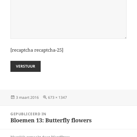
[recaptcha recaptcha-25]
Geplaatst
Volledige
3 maart 2016
673 × 1347
op
grootte
Bericht
GEPUBLICEERD IN
navigatie
Bloemen 13: Butterfly flowers