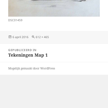
DSC01459
Geplaatst
Volledige
6 april 2016
612 × 465
op
grootte
Bericht
GEPUBLICEERD IN
navigatie
Tekeningen Map 1
Mogelijk gemaakt door WordPress