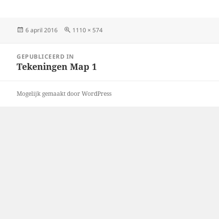
Geplaatst
Volledige
6 april 2016
1110 × 574
op
grootte
Bericht
GEPUBLICEERD IN
navigatie
Tekeningen Map 1
Mogelijk gemaakt door WordPress