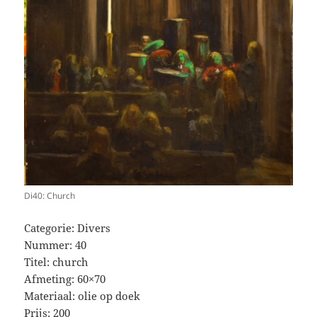
Di40: Church
Categorie: Divers
Nummer: 40
Titel: church
Afmeting: 60×70
Materiaal: olie op doek
Prijs: 200