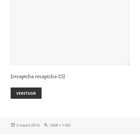
[recaptcha recaptcha-25]
Geplaatst
Volledige
3 maart 2016
1008 × 1182
op
grootte
Bericht