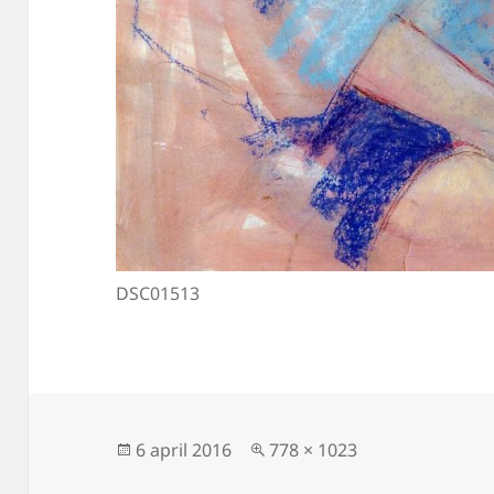
DSC01513
Geplaatst
Volledige
6 april 2016
778 × 1023
op
grootte