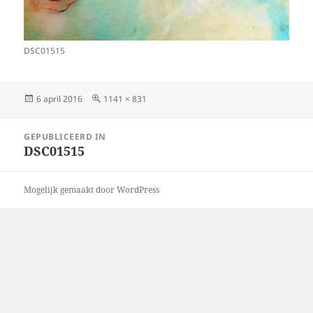
DSC01515
Geplaatst
Volledige
6 april 2016
1141 × 831
op
grootte
Bericht
GEPUBLICEERD IN
navigatie
DSC01515
Mogelijk gemaakt door WordPress