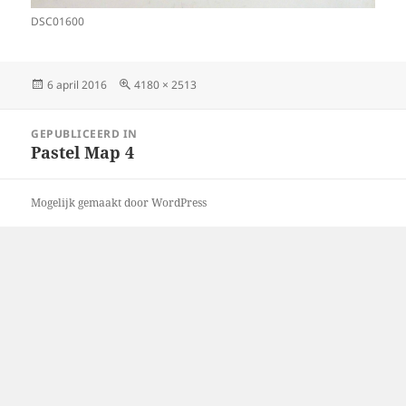
DSC01600
Geplaatst
Volledige
6 april 2016
4180 × 2513
op
grootte
Bericht
GEPUBLICEERD IN
navigatie
Pastel Map 4
Mogelijk gemaakt door WordPress