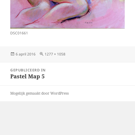
DSC01661
Geplaatst
Volledige
6 april 2016
1277 × 1058
op
grootte
Bericht
GEPUBLICEERD IN
navigatie
Pastel Map 5
Mogelijk gemaakt door WordPress