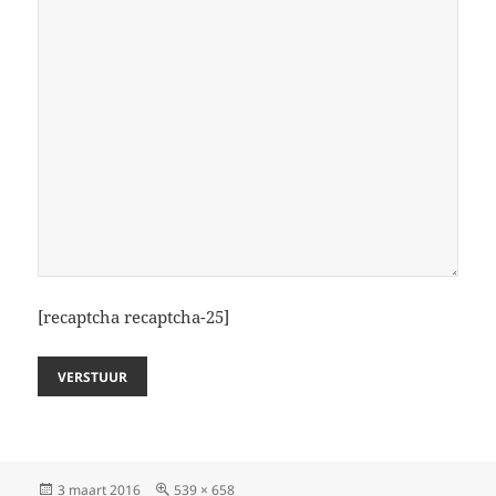
[recaptcha recaptcha-25]
Geplaatst
Volledige
3 maart 2016
539 × 658