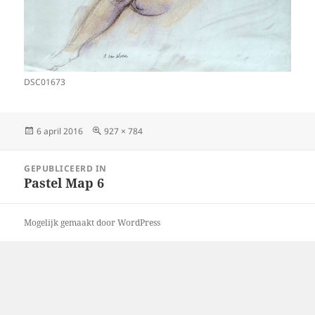
DSC01673
Geplaatst
Volledige
6 april 2016
927 × 784
op
grootte
Bericht
GEPUBLICEERD IN
navigatie
Pastel Map 6
Mogelijk gemaakt door WordPress